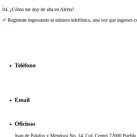
.
04. ¿Cómo me doy de alta en Alerta?
Registrate ingresando tu número telefónico, una vez que ingreses co
Información de contac
Teléfono
2221 92 62 39
2216 44 53 34
2216 54 58 15
Email
alerta.contigo @ayuntamientopuebla.gob.mx
Oficinas
Juan de Palafox y Mendoza No. 14, Col. Centro 72000 Puebla