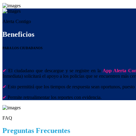
Alerta Contigo
Beneficios
PARA LOS CIUDADANOS
El ciudadano que descargue y se registre en la
App Alerta Con
Inmediata) solicitará el apoyo a los policías que se encuentren más ce
Esto permitirá que los tiempos de respuesta sean oportunos, puesto 
Permite retroalimentar los reportes con evidencia.
FAQ
Preguntas Frecuentes