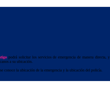
tigo
podrá solicitar los servicios de emergencia de manera directa,
rcanos a su ubicación.
se conoce la ubicación de la emergencia y la ubicación del policía.