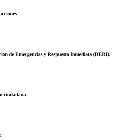
acciones
.
ción de Emergencias y Respuesta Inmediata (DERI)
.
n ciudadana
.
o.