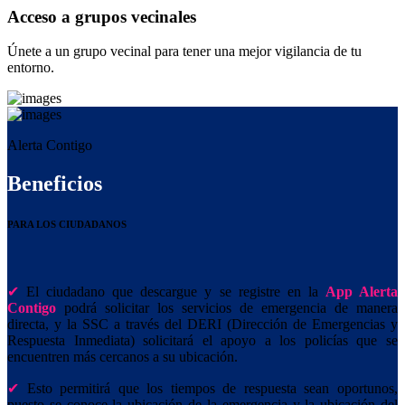
Acceso a grupos vecinales
Únete a un grupo vecinal para tener una mejor vigilancia de tu
entorno.
Alerta Contigo
Beneficios
PARA LOS CIUDADANOS
El ciudadano que descargue y se registre en la
App Alerta
Contigo
podrá solicitar los servicios de emergencia de manera
directa, y la SSC a través del DERI (Dirección de Emergencias y
Respuesta Inmediata) solicitará el apoyo a los policías que se
encuentren más cercanos a su ubicación.
Esto permitirá que los tiempos de respuesta sean oportunos,
puesto se conoce la ubicación de la emergencia y la ubicación del