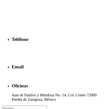
Información de
contacto
Teléfono
2221 92 62 39
2216 44 53 34
2216 54 58 15
Email
alerta.contigo @ayuntamientopuebla.gob.mx
Oficinas
Juan de Palafox y Mendoza No. 14, Col. Centro 72000
Puebla de Zaragoza, México