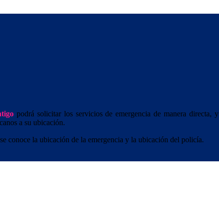
tigo
podrá solicitar los servicios de emergencia de manera directa,
rcanos a su ubicación.
se conoce la ubicación de la emergencia y la ubicación del policía.