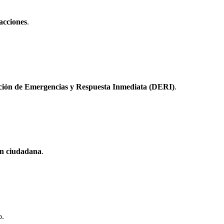
acciones
.
ción de Emergencias y Respuesta Inmediata (DERI)
.
n ciudadana
.
o.