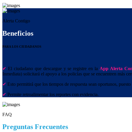
Alerta Contigo
Beneficios
PARA LOS CIUDADANOS
El ciudadano que descargue y se registre en la
App Alerta Con
Inmediata) solicitará el apoyo a los policías que se encuentren más ce
Esto permitirá que los tiempos de respuesta sean oportunos, puesto 
Permite retroalimentar los reportes con evidencia.
FAQ
Preguntas Frecuentes