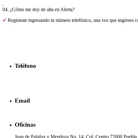
.
04. ¿Cómo me doy de alta en Alerta?
Registrate ingresando tu número telefónico, una vez que ingreses co
Información de contac
Teléfono
2221 92 62 39
2216 44 53 34
2216 54 58 15
Email
alerta.contigo @ayuntamientopuebla.gob.mx
Oficinas
Juan de Palafox y Mendoza No. 14, Col. Centro 72000 Puebla